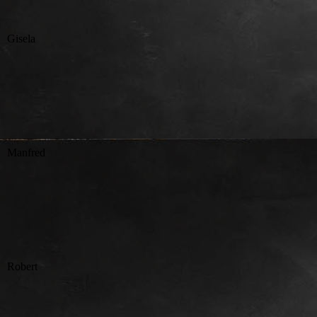
Gisela
Manfred
Robert