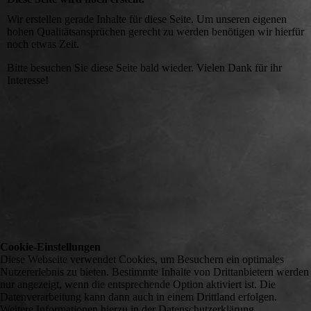
Wir erstellen gerade Inhalte für diese Seite. Um unseren eigenen
hohen Qualitätsansprüchen gerecht zu werden benötigen wir hierfür
noch etwas Zeit.
Bitte besuchen Sie diese Seite bald wieder. Vielen Dank für ihr
Interesse!
Cookie-Einstellungen
Diese Webseite verwendet Cookies, um Besuchern ein optimales
Nutzererlebnis zu bieten. Bestimmte Inhalte von Drittanbietern werden
nur angezeigt, wenn die entsprechende Option aktiviert ist. Die
Datenverarbeitung kann dann auch in einem Drittland erfolgen.
Weitere Informationen hierzu in der Datenschutzerklärung.