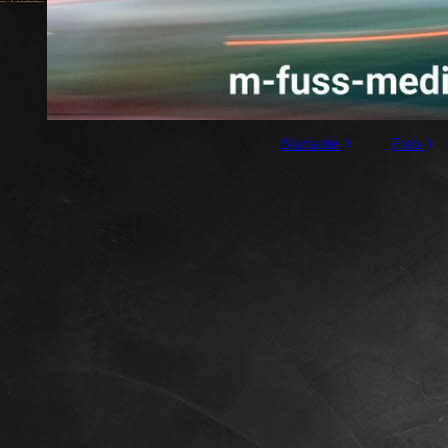
Startseite
Foto
Ankündigungen
Analogf
F
Pro
Fotospa
Be
Rei
(Dol
Rei
Reis