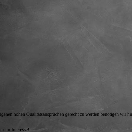
2022
Bilder im Oktober
2022
Bilder im November
2022
Bilder im Dezember
2022
Bilder im Januar 2023
Bilder im Februar
2023
Bilder im März 2023
Bilder im April 2023
 eigenen hohen Qualitätsansprüchen gerecht zu werden benötigen wir hi
Bilder im Mai 2023
Bilder im Juni 2023
r ihr Interesse!