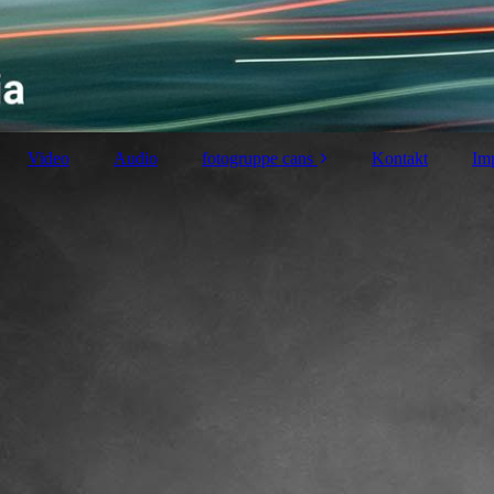
Video
Audio
fotogruppe cans
Kontakt
Im
otografie
Übergeordnete
Themen
lora
Bilder im April 2022
jekte
Bilder im Mai 2022
ziergänge in
rlin
Bilder im Juni 2022
sen 2021
Bilder im Juli 2022
omiten)
Bilder im August
sen 2020
2022
en 2018
Bilder im September